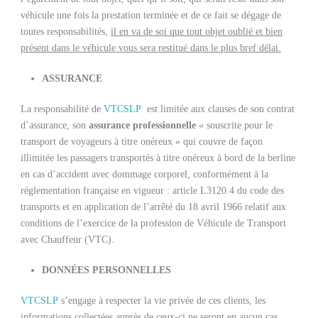
véhicule une fois la prestation terminée et de ce fait se dégage de
toutes responsabilités,
il en va de soi que tout objet oublié et bien
présent dans le véhicule vous sera restitué dans le plus bref délai.
ASSURANCE
La responsabilité de
VTCSLP
est limitée aux clauses de son contrat
d’assurance, son
assurance professionnelle
« souscrite pour le
transport de voyageurs à titre onéreux » qui couvre de façon
illimitée les passagers transportés à titre onéreux à bord de la berline
en cas d’accident avec dommage corporel, conformément à la
réglementation française en vigueur : article L3120.4 du code des
transports et en application de l’arrêté du 18 avril 1966 relatif aux
conditions de l’exercice de la profession de Véhicule de Transport
avec Chauffeur (VTC).
DONNÉES PERSONNELLES
VTCSLP
s’engage à respecter la vie privée de ces clients, les
informations collectées auprès de ceux-ci ne seront en aucun cas