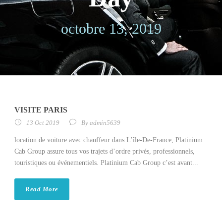
octobre 13, 2019
VISITE PARIS
13 Oct 2019
By
admin5639
location de voiture avec chauffeur dans L’île-De-France, Platinium
Cab Group assure tous vos trajets d’ordre privés, professionnels,
touristiques ou événementiels. Platinium Cab Group c’est avant...
Read More